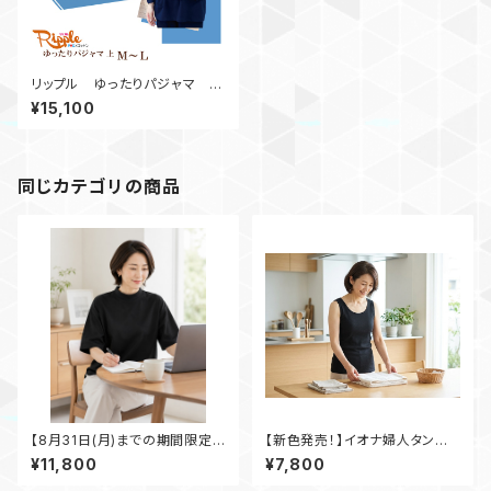
リップル ゆったりパジャマ
上 Ｍ～Ｌ
¥15,100
同じカテゴリの商品
【8月31日(月)までの期間限定
【新色発売！】イオナ婦人タンクト
商品】スタンドネックシャツ 黒
ップ 黒
¥11,800
¥7,800