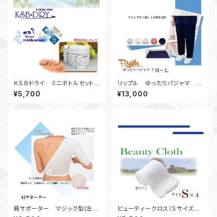
ＫＳＢドライ ミニボトルセット
リップル ゆったりパジャマ
（１００ｍｌボトル×１０本）
下 Ｍ～Ｌ
¥5,700
¥13,000
肩サポーター マジック型(左右
ビューティークロス（Ｓサイズ４
兼用)
本セット）白