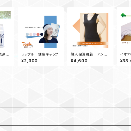
濯洗剤
リップル 健康キャップ
婦人保温肌着 アンダ
イオナ
ンディ
ーベスト
¥2,300
¥4,600
¥33
）