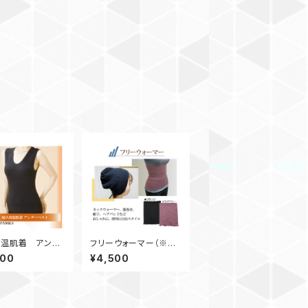
保温肌着 アンダ
フリーウォーマー（※ブ
ト
ラックのみ）
600
¥4,500