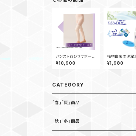
パンスト両ひざサポータ
植物由来の洗
ー ロング
ＫＳＢドライ ハ
¥10,900
¥1,980
ボトル（５００ｍｌ
CATEGORY
「春」「夏」商品
「秋」「冬」商品