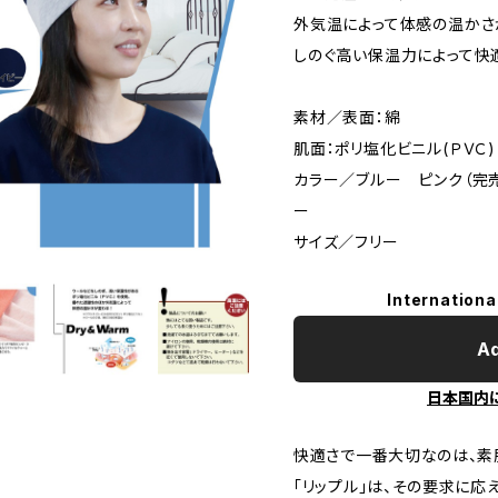
外気温によって体感の温か
しのぐ高い保温力によって快
素材／表面：綿
肌面：ポリ塩化ビニル(ＰＶＣ)
カラー／ブルー ピンク（完
ー
サイズ／フリー
Internationa
Ad
日本国内
快適さで一番大切なのは、素
「リップル」は、その要求に応