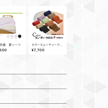
抗菌 夏シーツ
カラービューティークロ
ス（３本セット）※備考カ
,600
¥7,700
ラー選択