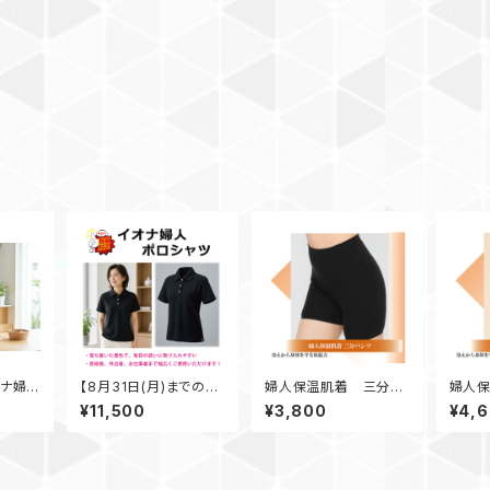
オナ婦人
【8月31日(月)までの期
婦人保温肌着 三分パ
婦人
間限定商品】イオナ婦人
ンツ
ーベス
¥11,500
¥3,800
¥4,
ポロシャツ 黒