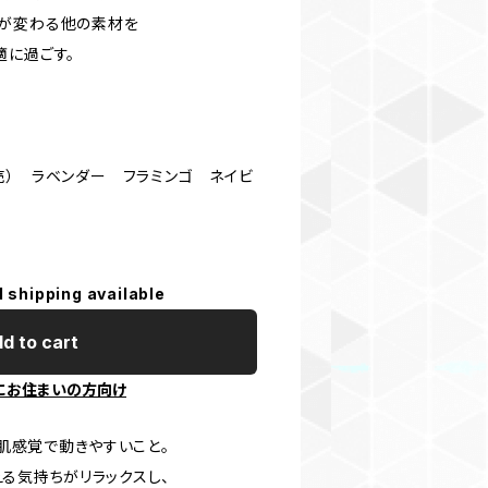
さが変わる他の素材を
適に過ごす。
売） ラベンダー フラミンゴ ネイビ
l shipping available
d to cart
にお住まいの方向け
肌感覚で動きやすいこと。
える気持ちがリラックスし、