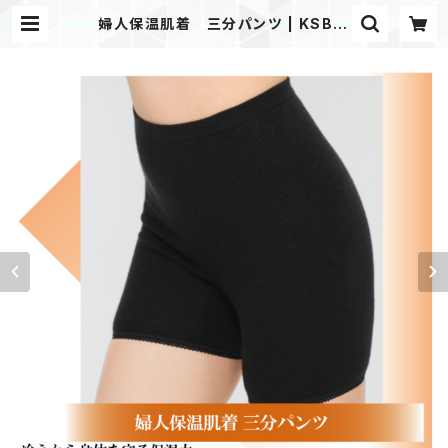
婦人保温肌着 三分パンツ | KSB N
etshop