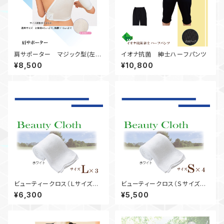
肩サポーター マジック型(左右
イオナ抗菌 紳士ハーフパンツ
兼用)
¥8,500
¥10,800
ビューティークロス（Ｌサイズ３
ビューティークロス（Ｓサイズ４
本セット）白
本セット）白
¥6,300
¥5,500