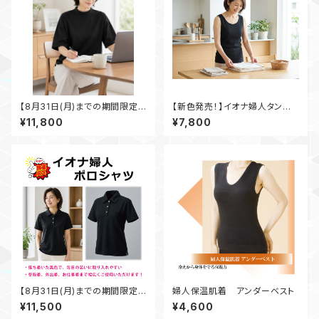
【8月31日(月)までの期間限定
【新色発売！】イオナ婦人タンクト
商品】スタンドネックシャツ 黒
ップ 黒
¥11,800
¥7,800
【8月31日(月)までの期間限定
婦人保温肌着 アンダーベスト
商品】イオナ婦人ポロシャツ 黒
¥11,500
¥4,600