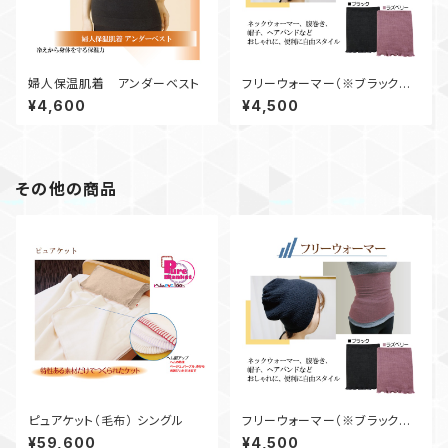
婦人保温肌着 アンダーベスト
フリーウォーマー（※ブラックの
み）
¥4,600
¥4,500
その他の商品
ピュアケット（毛布） シングル
フリーウォーマー（※ブラックの
み）
¥59,600
¥4,500