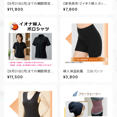
【8月31日(月)までの期間限定
【新色発売！】イオナ婦人タンクト
商品】スタンドネックシャツ 黒
ップ 黒
¥11,800
¥7,800
【8月31日(月)までの期間限定
婦人保温肌着 三分パンツ
商品】イオナ婦人ポロシャツ 黒
¥11,500
¥3,800