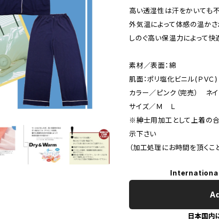
高い透湿性は汗をかいても不
外気温によって体感の温か
しのぐ高い保温力によって快
素材／表面：綿
肌面：ポリ塩化ビニル(ＰＶＣ)
カラー／ピンク（完売） 
サイズ／Ｍ Ｌ
※紳士用加工として上着の合
示下さい
（加工処理にお時間を頂くこ
Internationa
Ad
日本国内