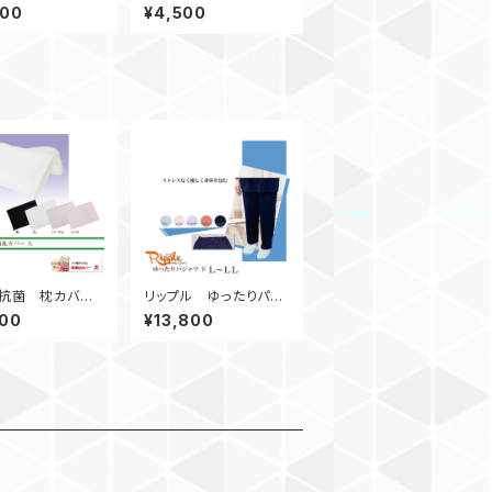
ト
ラックのみ）
600
¥4,500
抗菌 枕カバ
リップル ゆったりパジ
大
ャマ 下 Ｌ～ＬＬ
400
¥13,800