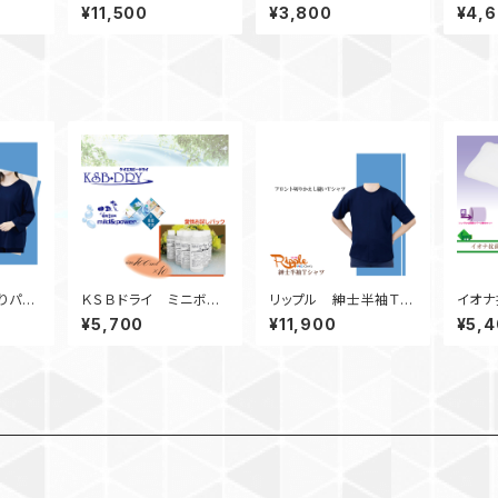
間限定商品】イオナ婦人
ンツ
ーベス
¥11,500
¥3,800
¥4,
ポロシャツ 黒
りパジ
ＫＳＢドライ ミニボト
リップル 紳士半袖Ｔシ
イオナ
Ｌ
ルセット（１００ｍｌボト
ャツ
ー 
¥5,700
¥11,900
¥5,
ル×１０本）