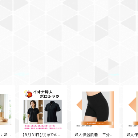
オナ婦人
【8月31日(月)までの期
婦人保温肌着 三分パ
婦人