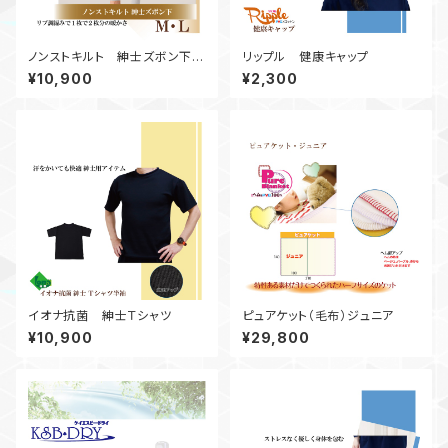
ノンストキルト 紳士ズボン下
リップル 健康キャップ
Ｍ・Ｌ
¥10,900
¥2,300
イオナ抗菌 紳士Ｔシャツ
ピュアケット（毛布）ジュニア
¥10,900
¥29,800