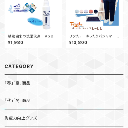
植物由来の洗濯洗剤 ＫＳＢド
リップル ゆったりパジャマ
ライ ハンディボトル（５００ｍ
下 Ｌ～ＬＬ
¥1,980
¥13,800
ｌ）
CATEGORY
「春」「夏」商品
「秋」「冬」商品
免疫力向上グッズ